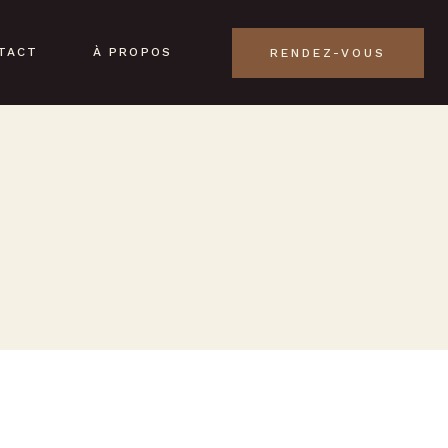
TACT
À PROPOS
RENDEZ-VOUS
e