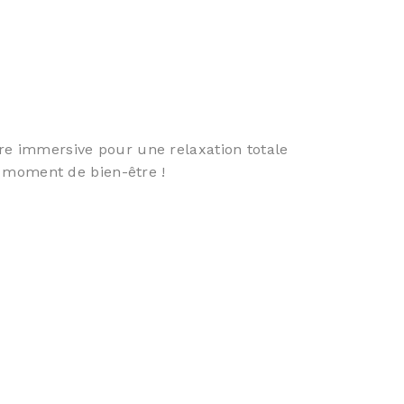
re immersive pour une relaxation totale
e moment de bien-être !