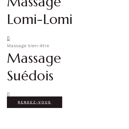
Massage
Lomi-Lomi
Massage bien-être
Massage
Suédois
RENDEZ-VOUS