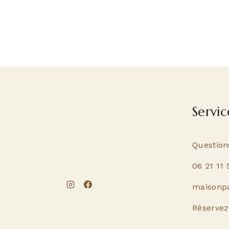
Servic
Question
06 21 11 
maisonp
Réservez