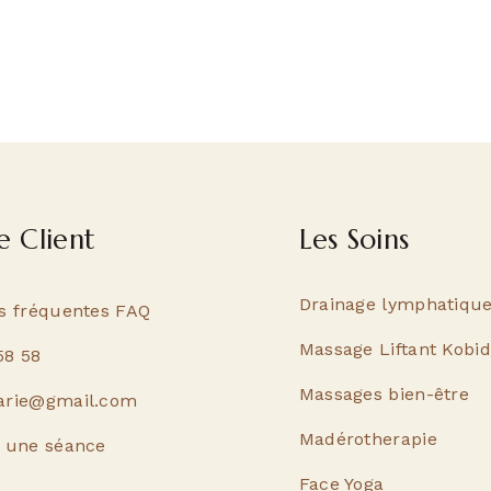
e Client
Les Soins
Drainage lymphatiqu
s fréquentes FAQ
Massage Liftant Kobi
58 58
Massages bien-être
arie@gmail.com
Madérotherapie
 une séance
Face Yoga