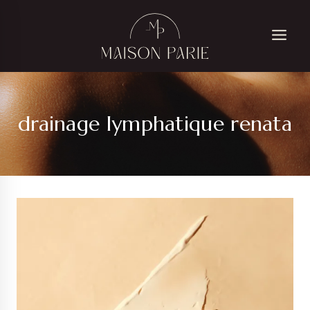
Skip
to
content
drainage lymphatique renata