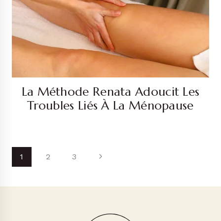
La Méthode Renata Adoucit Les
Troubles Liés À La Ménopause
Page
Next
1
2
3
Navigation
Page